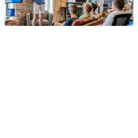
Tristique ligula
Lorem ipsum, dolor sit amet consectetur adipisicing elit.
Est maxime adipisci incidunt voluptatum pariatur. Officia
eaque ipsum ducimus.